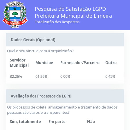
Pesquisa de Satisfação LGPD
Prefeitura Municipal de Limeira
Totalização das Respostas
Dados Gerais (Opcional)
Qual o seu vínculo com a organização?
Servidor
Munícipe
Fornecedor/Parceiro
Outro
Municipal
32.26%
61.29%
0.00%
6.45%
Avaliação dos Processos de LGPD
Os processos de coleta, armazenamento e tratamento de dados
pessoais são claros e transparentes?
Sim, totalmente
Em parte
Não